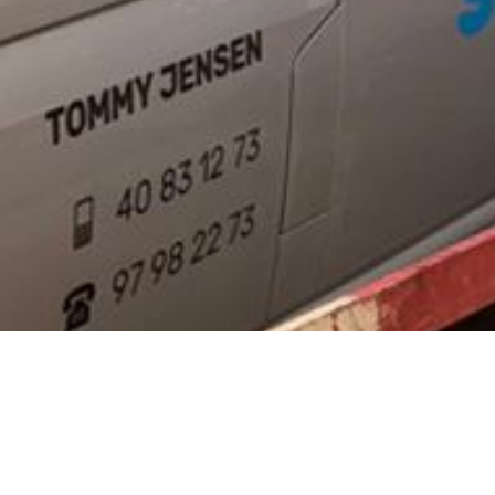
Rul
til
toppe