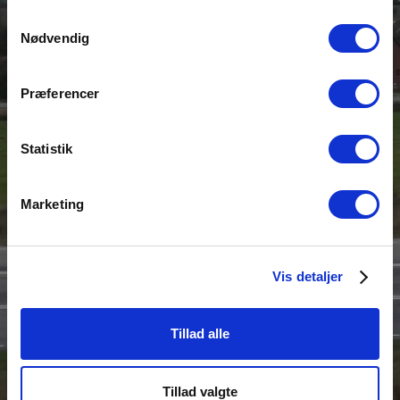
Samtykkevalg
Nødvendig
Præferencer
Statistik
Vi kører i størstedelen af
Marketing
Jylland
Vis detaljer
Kontakt os
Tillad alle
Tillad valgte