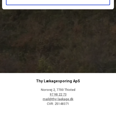
Thy Lækagesporing ApS
Norsvej 2, 7700 Thisted
97 98 22 73
mail@thy-laekage.dk
CVR: 25148371