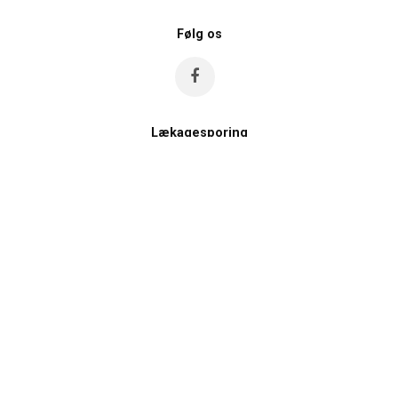
Følg os
Lækagesporing
Rul
Vandrør
til
toppe
Varmerør
Rørskade
Frostskade
Forsikringsskade
Links
Vandværk
Fjernvarmeværk