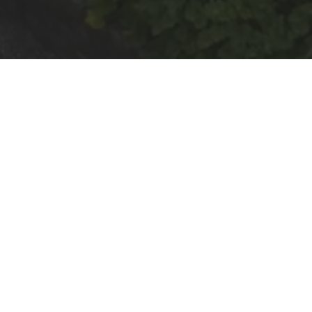
Rul
til
toppe
Kæmpe lækage på vandværk - FUNDET